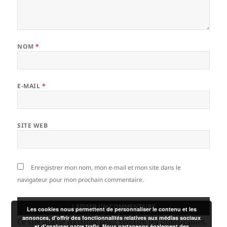
NOM
*
E-MAIL
*
SITE WEB
Enregistrer mon nom, mon e-mail et mon site dans le
navigateur pour mon prochain commentaire.
Les cookies nous permettent de personnaliser le contenu et les
annonces, d'offrir des fonctionnalités relatives aux médias sociaux
Ce site utilise Akismet pour réduire les indésirables.
et d'analyser notre trafic. Nous partageons également des