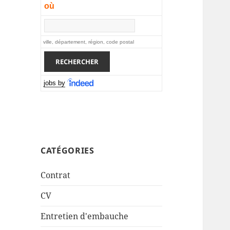
où
ville, département, région, code postal
jobs by
CATÉGORIES
Contrat
CV
Entretien d'embauche