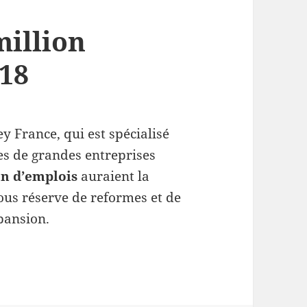
million
018
 France, qui est spécialisé
les de grandes entreprises
on d’emplois
auraient la
 sous réserve de reformes et de
xpansion.
 1 million d’emplois d’ici 2018