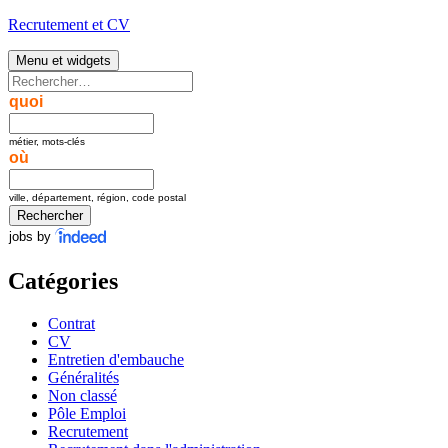
Aller
Recrutement et CV
au
contenu
Menu et widgets
Rechercher :
quoi
métier, mots-clés
où
ville, département, région, code postal
jobs by
Catégories
Contrat
CV
Entretien d'embauche
Généralités
Non classé
Pôle Emploi
Recrutement