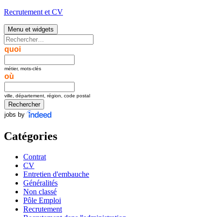
Aller
Recrutement et CV
au
contenu
Menu et widgets
Rechercher :
quoi
métier, mots-clés
où
ville, département, région, code postal
jobs by
Catégories
Contrat
CV
Entretien d'embauche
Généralités
Non classé
Pôle Emploi
Recrutement