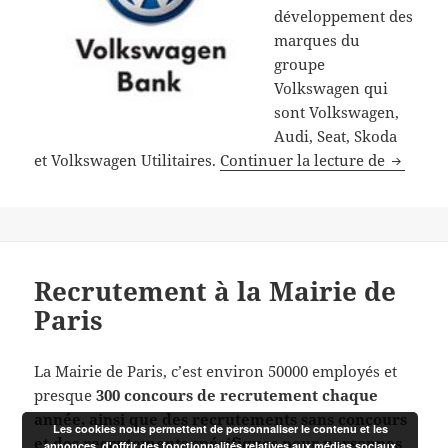
développement des
marques du
groupe
Volkswagen qui
sont Volkswagen,
Audi, Seat, Skoda
Recrute
et Volkswagen Utilitaires.
Continuer la lecture de
Recrutement à la Mairie de
Paris
La Mairie de Paris, c’est environ 50000 employés et
presque
300 concours de recrutement chaque
année, ainsi que des recrutements sans concours
Les cookies nous permettent de personnaliser le contenu et les
et des recrutements spécifiques pour personnes
annonces, d'offrir des fonctionnalités relatives aux médias sociaux