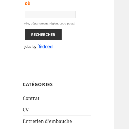
où
ville, département, région, code postal
jobs by
CATÉGORIES
Contrat
CV
Entretien d'embauche