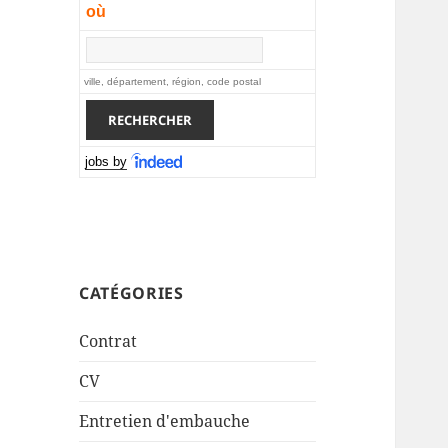
où
ville, département, région, code postal
jobs by
CATÉGORIES
Contrat
CV
Entretien d'embauche