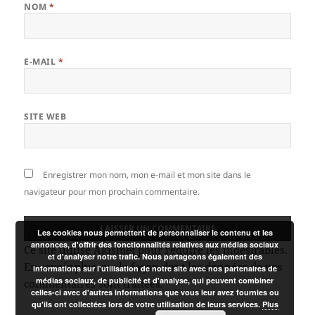
NOM
*
E-MAIL
*
SITE WEB
Enregistrer mon nom, mon e-mail et mon site dans le
navigateur pour mon prochain commentaire.
Les cookies nous permettent de personnaliser le contenu et les
annonces, d'offrir des fonctionnalités relatives aux médias sociaux
Ce site utilise Akismet pour réduire les indésirables.
et d'analyser notre trafic. Nous partageons également des
En savoir plus sur la façon dont les données de vos
informations sur l'utilisation de notre site avec nos partenaires de
médias sociaux, de publicité et d'analyse, qui peuvent combiner
commentaires sont traitées
.
celles-ci avec d'autres informations que vous leur avez fournies ou
qu'ils ont collectées lors de votre utilisation de leurs services.
Plus