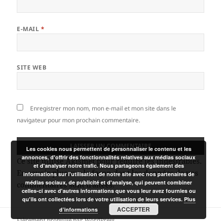
E-MAIL
*
SITE WEB
Enregistrer mon nom, mon e-mail et mon site dans le
navigateur pour mon prochain commentaire.
Les cookies nous permettent de personnaliser le contenu et les
annonces, d'offrir des fonctionnalités relatives aux médias sociaux
Ce site utilise Akismet pour réduire les indésirables.
et d'analyser notre trafic. Nous partageons également des
En savoir plus sur la façon dont les données de vos
informations sur l'utilisation de notre site avec nos partenaires de
médias sociaux, de publicité et d'analyse, qui peuvent combiner
commentaires sont traitées
.
celles-ci avec d'autres informations que vous leur avez fournies ou
qu'ils ont collectées lors de votre utilisation de leurs services.
Plus
ACCEPTER
d’informations
Fièrement propulsé par WordPress