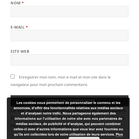
NOM
*
E-MAIL
*
SITE WEB
Enregistrer mon nom, mon e-mail et mon site dans le
navigateur pour mon prochain commentaire.
Les cookies nous permettent de personnaliser le contenu et les
annonces, d'offrir des fonctionnalités relatives aux médias sociaux
Ce site utilise Akismet pour réduire les indésirables.
et d'analyser notre trafic. Nous partageons également des
En savoir plus sur la façon dont les données de vos
informations sur l'utilisation de notre site avec nos partenaires de
médias sociaux, de publicité et d'analyse, qui peuvent combiner
commentaires sont traitées
.
celles-ci avec d'autres informations que vous leur avez fournies ou
qu'ils ont collectées lors de votre utilisation de leurs services.
Plus