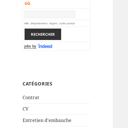
où
ville, département, région, code postal
jobs by
CATÉGORIES
Contrat
CV
Entretien d'embauche