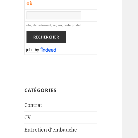
où
ville, département, région, code postal
jobs by
CATÉGORIES
Contrat
CV
Entretien d'embauche