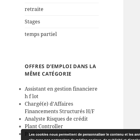
retraite
Stages
temps partiel
OFFRES D’EMPLOI DANS LA
MÊME CATÉGORIE
Assistant en gestion financiere
h f lot
Chargé(e) d’Affaires
Financements Structurés H/F
Analyste Risques de crédit
Plant Controller
Performance analyste
Les cookies nous permettent de personnaliser le contenu et les anno
site avec nos partenaires de médias sociaux, de publicité et d'analy