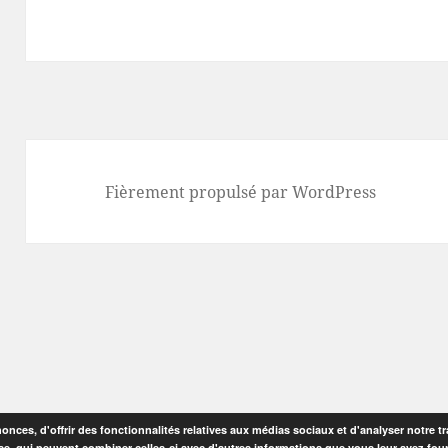
Fièrement propulsé par WordPress
nces, d'offrir des fonctionnalités relatives aux médias sociaux et d'analyser notre tr
se, qui peuvent combiner celles-ci avec d'autres informations que vous leur avez fourni