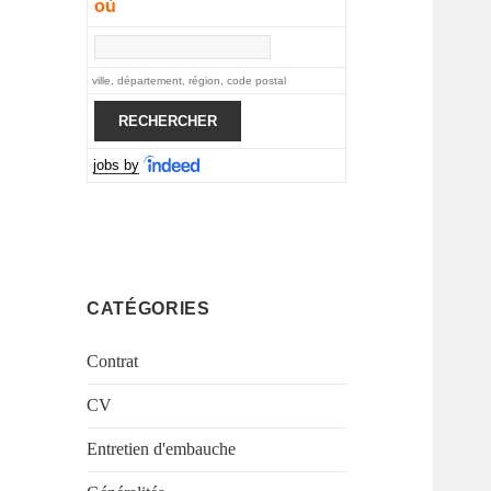
où
ville, département, région, code postal
jobs by
CATÉGORIES
Contrat
CV
Entretien d'embauche