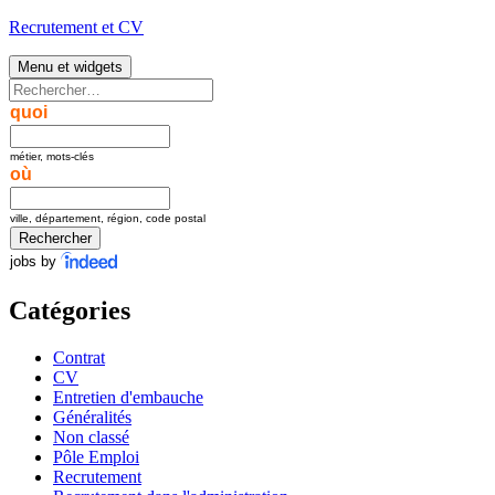
Aller
Recrutement et CV
au
contenu
Menu et widgets
Rechercher :
quoi
métier, mots-clés
où
ville, département, région, code postal
jobs by
Catégories
Contrat
CV
Entretien d'embauche
Généralités
Non classé
Pôle Emploi
Recrutement