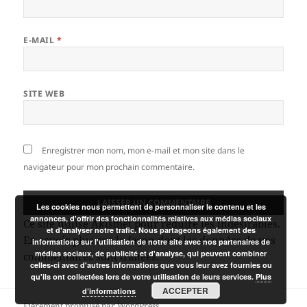
E-MAIL
*
SITE WEB
Enregistrer mon nom, mon e-mail et mon site dans le
navigateur pour mon prochain commentaire.
Les cookies nous permettent de personnaliser le contenu et les
annonces, d'offrir des fonctionnalités relatives aux médias sociaux
Ce site utilise Akismet pour réduire les indésirables.
et d'analyser notre trafic. Nous partageons également des
En savoir plus sur la façon dont les données de vos
informations sur l'utilisation de notre site avec nos partenaires de
médias sociaux, de publicité et d'analyse, qui peuvent combiner
commentaires sont traitées
.
celles-ci avec d'autres informations que vous leur avez fournies ou
qu'ils ont collectées lors de votre utilisation de leurs services.
Plus
ACCEPTER
d’informations
Fièrement propulsé par WordPress