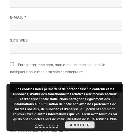
E-MAIL
*
SITE WEB
Enregistrer mon nom, mon e-mail et mon site dans le
navigateur pour mon prochain commentaire.
Les cookies nous permettent de personnaliser le contenu et les
annonces, d'offrir des fonctionnalités relatives aux médias sociaux
Ce site utilise Akismet pour réduire les indésirables.
et d'analyser notre trafic. Nous partageons également des
En savoir plus sur la façon dont les données de vos
informations sur l'utilisation de notre site avec nos partenaires de
médias sociaux, de publicité et d'analyse, qui peuvent combiner
commentaires sont traitées
.
celles-ci avec d'autres informations que vous leur avez fournies ou
qu'ils ont collectées lors de votre utilisation de leurs services.
Plus
ACCEPTER
d’informations
Fièrement propulsé par WordPress