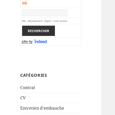
où
ville, département, région, code postal
jobs by
CATÉGORIES
Contrat
CV
Entretien d'embauche