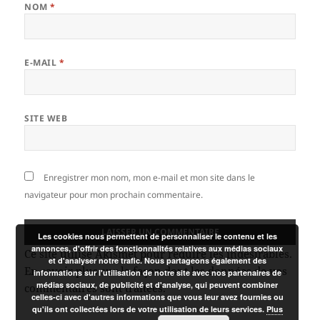
NOM
*
E-MAIL
*
SITE WEB
Enregistrer mon nom, mon e-mail et mon site dans le
navigateur pour mon prochain commentaire.
Les cookies nous permettent de personnaliser le contenu et les
annonces, d'offrir des fonctionnalités relatives aux médias sociaux
Ce site utilise Akismet pour réduire les indésirables.
et d'analyser notre trafic. Nous partageons également des
En savoir plus sur la façon dont les données de vos
informations sur l'utilisation de notre site avec nos partenaires de
médias sociaux, de publicité et d'analyse, qui peuvent combiner
commentaires sont traitées
.
celles-ci avec d'autres informations que vous leur avez fournies ou
qu'ils ont collectées lors de votre utilisation de leurs services.
Plus