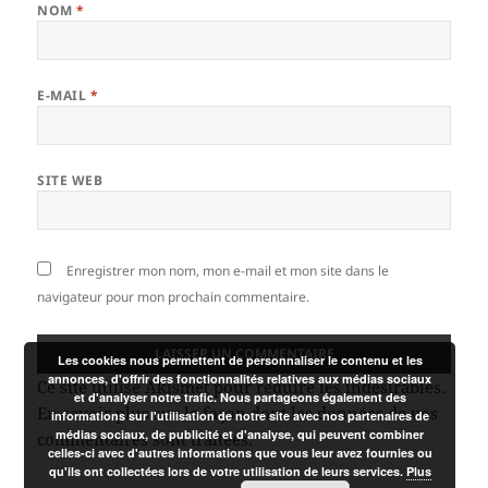
NOM
*
E-MAIL
*
SITE WEB
Enregistrer mon nom, mon e-mail et mon site dans le
navigateur pour mon prochain commentaire.
Les cookies nous permettent de personnaliser le contenu et les
annonces, d'offrir des fonctionnalités relatives aux médias sociaux
Ce site utilise Akismet pour réduire les indésirables.
et d'analyser notre trafic. Nous partageons également des
En savoir plus sur la façon dont les données de vos
informations sur l'utilisation de notre site avec nos partenaires de
médias sociaux, de publicité et d'analyse, qui peuvent combiner
commentaires sont traitées
.
celles-ci avec d'autres informations que vous leur avez fournies ou
qu'ils ont collectées lors de votre utilisation de leurs services.
Plus