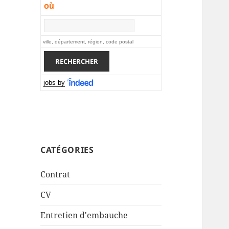
où
ville, département, région, code postal
jobs by
CATÉGORIES
Contrat
CV
Entretien d'embauche