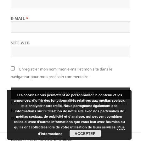
E-MAIL
*
SITE WEB
Enregistrer mon nom, mon e-mail et mon site dans le
navigateur pour mon prochain commentaire.
Les cookies nous permettent de personnaliser le contenu et les
annonces, d'offrir des fonctionnalités relatives aux médias sociaux
Ce site utilise Akismet pour réduire les indésirables.
et d'analyser notre trafic. Nous partageons également des
En savoir plus sur la façon dont les données de vos
informations sur l'utilisation de notre site avec nos partenaires de
médias sociaux, de publicité et d'analyse, qui peuvent combiner
commentaires sont traitées
.
celles-ci avec d'autres informations que vous leur avez fournies ou
qu'ils ont collectées lors de votre utilisation de leurs services.
Plus
ACCEPTER
d’informations
Fièrement propulsé par WordPress