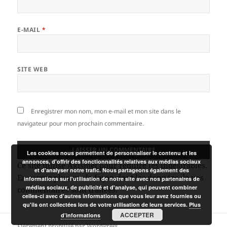
E-MAIL
*
SITE WEB
Enregistrer mon nom, mon e-mail et mon site dans le
navigateur pour mon prochain commentaire.
Les cookies nous permettent de personnaliser le contenu et les
annonces, d'offrir des fonctionnalités relatives aux médias sociaux
Ce site utilise Akismet pour réduire les indésirables.
et d'analyser notre trafic. Nous partageons également des
En savoir plus sur la façon dont les données de vos
informations sur l'utilisation de notre site avec nos partenaires de
médias sociaux, de publicité et d'analyse, qui peuvent combiner
commentaires sont traitées
.
celles-ci avec d'autres informations que vous leur avez fournies ou
qu'ils ont collectées lors de votre utilisation de leurs services.
Plus
ACCEPTER
d’informations
Fièrement propulsé par WordPress