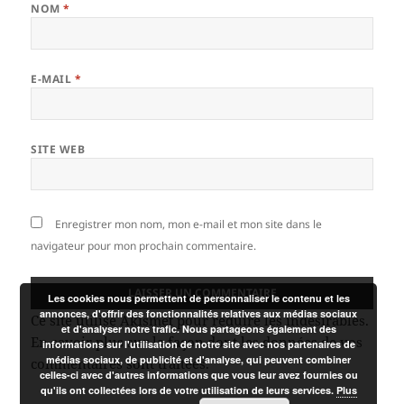
NOM
*
E-MAIL
*
SITE WEB
Enregistrer mon nom, mon e-mail et mon site dans le
navigateur pour mon prochain commentaire.
Les cookies nous permettent de personnaliser le contenu et les
annonces, d'offrir des fonctionnalités relatives aux médias sociaux
Ce site utilise Akismet pour réduire les indésirables.
et d'analyser notre trafic. Nous partageons également des
En savoir plus sur la façon dont les données de vos
informations sur l'utilisation de notre site avec nos partenaires de
médias sociaux, de publicité et d'analyse, qui peuvent combiner
commentaires sont traitées
.
celles-ci avec d'autres informations que vous leur avez fournies ou
qu'ils ont collectées lors de votre utilisation de leurs services.
Plus