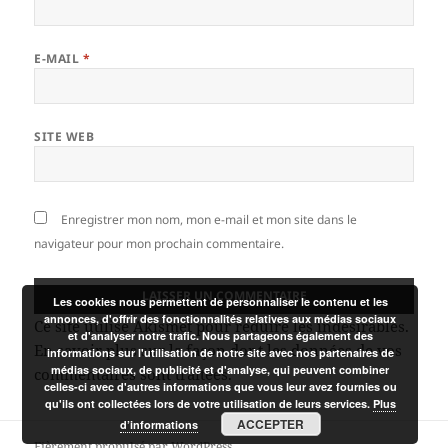
E-MAIL
*
SITE WEB
Enregistrer mon nom, mon e-mail et mon site dans le
navigateur pour mon prochain commentaire.
Les cookies nous permettent de personnaliser le contenu et les
annonces, d'offrir des fonctionnalités relatives aux médias sociaux
Ce site utilise Akismet pour réduire les indésirables.
et d'analyser notre trafic. Nous partageons également des
En savoir plus sur la façon dont les données de vos
informations sur l'utilisation de notre site avec nos partenaires de
médias sociaux, de publicité et d'analyse, qui peuvent combiner
commentaires sont traitées
.
celles-ci avec d'autres informations que vous leur avez fournies ou
qu'ils ont collectées lors de votre utilisation de leurs services.
Plus
ACCEPTER
d’informations
Fièrement propulsé par WordPress