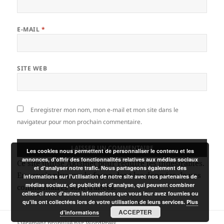
E-MAIL
*
SITE WEB
Enregistrer mon nom, mon e-mail et mon site dans le
navigateur pour mon prochain commentaire.
Les cookies nous permettent de personnaliser le contenu et les
annonces, d'offrir des fonctionnalités relatives aux médias sociaux
Ce site utilise Akismet pour réduire les indésirables.
et d'analyser notre trafic. Nous partageons également des
En savoir plus sur la façon dont les données de vos
informations sur l'utilisation de notre site avec nos partenaires de
médias sociaux, de publicité et d'analyse, qui peuvent combiner
commentaires sont traitées
.
celles-ci avec d'autres informations que vous leur avez fournies ou
qu'ils ont collectées lors de votre utilisation de leurs services.
Plus
ACCEPTER
d’informations
Fièrement propulsé par WordPress