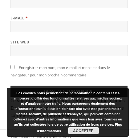
E-MAIL
*
SITE WEB
Enregistrer mon nom, mon e-mail et mon site dans le
navigateur pour mon prochain commentaire.
Les cookies nous permettent de personnaliser le contenu et les
annonces, d'offrir des fonctionnalités relatives aux médias sociaux
Ce site utilise Akismet pour réduire les indésirables.
et d'analyser notre trafic. Nous partageons également des
En savoir plus sur la façon dont les données de vos
informations sur l'utilisation de notre site avec nos partenaires de
médias sociaux, de publicité et d'analyse, qui peuvent combiner
commentaires sont traitées
.
celles-ci avec d'autres informations que vous leur avez fournies ou
qu'ils ont collectées lors de votre utilisation de leurs services.
Plus
ACCEPTER
d’informations
Fièrement propulsé par WordPress