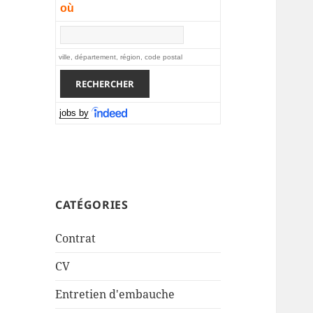
où
ville, département, région, code postal
jobs by
CATÉGORIES
Contrat
CV
Entretien d'embauche