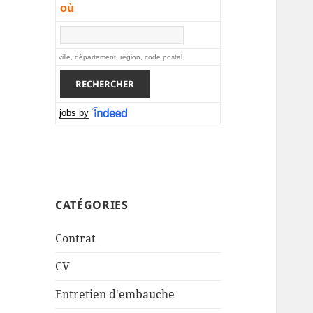
où
ville, département, région, code postal
jobs by
CATÉGORIES
Contrat
CV
Entretien d'embauche