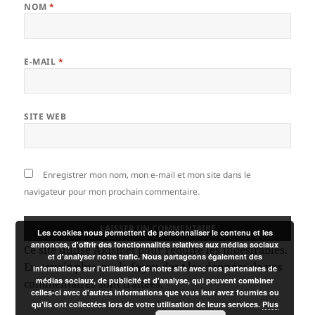
NOM
*
E-MAIL
*
SITE WEB
Enregistrer mon nom, mon e-mail et mon site dans le
navigateur pour mon prochain commentaire.
Les cookies nous permettent de personnaliser le contenu et les
annonces, d'offrir des fonctionnalités relatives aux médias sociaux
Ce site utilise Akismet pour réduire les indésirables.
et d'analyser notre trafic. Nous partageons également des
En savoir plus sur la façon dont les données de vos
informations sur l'utilisation de notre site avec nos partenaires de
médias sociaux, de publicité et d'analyse, qui peuvent combiner
commentaires sont traitées
.
celles-ci avec d'autres informations que vous leur avez fournies ou
qu'ils ont collectées lors de votre utilisation de leurs services.
Plus