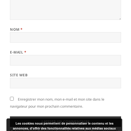
NOM
*
E-MAIL
*
SITE WEB
Enregistrer mon nom, mon e-mail et mon site dans le
navigateur pour mon prochain commentaire.
Les cookies nous permettent de personnaliser le contenu et les
annonces, d'offrir des fonctionnalités relatives aux médias sociaux
Ce site utilise Akismet pour réduire les indésirables.