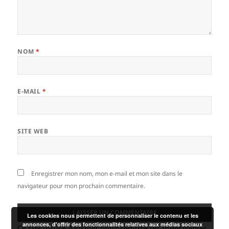
NOM
*
E-MAIL
*
SITE WEB
Enregistrer mon nom, mon e-mail et mon site dans le
navigateur pour mon prochain commentaire.
Les cookies nous permettent de personnaliser le contenu et les
annonces, d'offrir des fonctionnalités relatives aux médias sociaux
Ce site utilise Akismet pour réduire les indésirables.