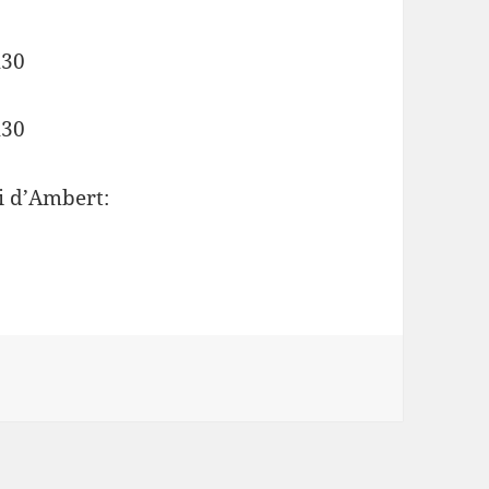
h30
h30
i d’Ambert: