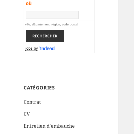
où
ville, département, région, code postal
jobs by
CATÉGORIES
Contrat
CV
Entretien d'embauche