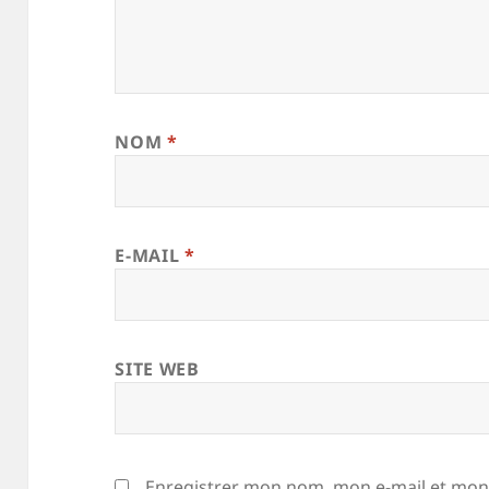
NOM
*
E-MAIL
*
SITE WEB
Enregistrer mon nom, mon e-mail et mon 