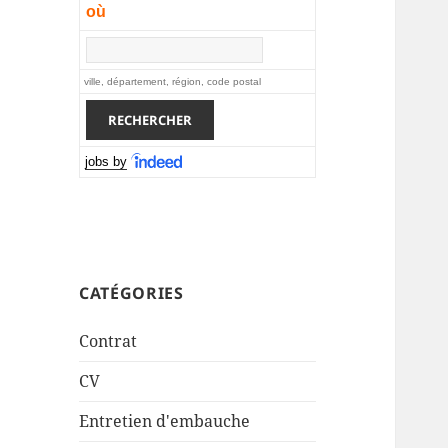
où
ville, département, région, code postal
jobs by
CATÉGORIES
Contrat
CV
Entretien d'embauche