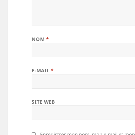
NOM
*
E-MAIL
*
SITE WEB
Enregistrer mon nom, mon e-mail et mon 