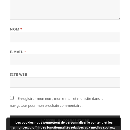
NOM
*
E-MAIL
*
SITE WEB
Enregistrer mon nom, mon e-mail et mon site dans le
navigateur pour mon prochain commentaire.
Les cookies nous permettent de personnaliser le contenu et les
annonces, d'offrir des fonctionnalités relatives aux médias sociaux
Ce site utilise Akismet pour réduire les indésirables.