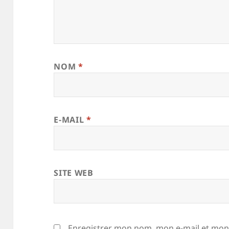
NOM
*
E-MAIL
*
SITE WEB
Enregistrer mon nom, mon e-mail et mon 