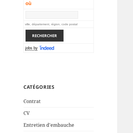
où
ville, département, région, code postal
jobs by
CATÉGORIES
Contrat
CV
Entretien d'embauche