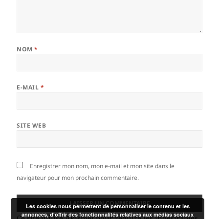
NOM
*
E-MAIL
*
SITE WEB
Enregistrer mon nom, mon e-mail et mon site dans le
navigateur pour mon prochain commentaire.
Les cookies nous permettent de personnaliser le contenu et les
annonces, d'offrir des fonctionnalités relatives aux médias sociaux
Ce site utilise Akismet pour réduire les indésirables.