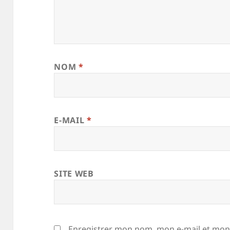
NOM
*
E-MAIL
*
SITE WEB
Enregistrer mon nom, mon e-mail et mon 