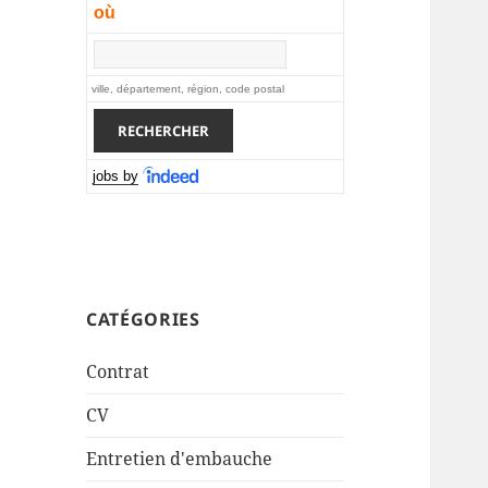
où
ville, département, région, code postal
jobs by
CATÉGORIES
Contrat
CV
Entretien d'embauche