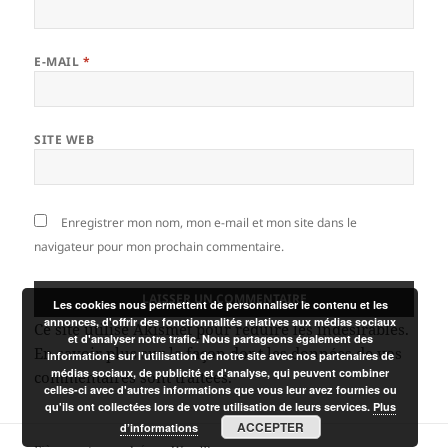
E-MAIL
*
SITE WEB
Enregistrer mon nom, mon e-mail et mon site dans le
navigateur pour mon prochain commentaire.
Les cookies nous permettent de personnaliser le contenu et les
annonces, d'offrir des fonctionnalités relatives aux médias sociaux
Ce site utilise Akismet pour réduire les indésirables.
et d'analyser notre trafic. Nous partageons également des
En savoir plus sur la façon dont les données de vos
informations sur l'utilisation de notre site avec nos partenaires de
médias sociaux, de publicité et d'analyse, qui peuvent combiner
commentaires sont traitées
.
celles-ci avec d'autres informations que vous leur avez fournies ou
qu'ils ont collectées lors de votre utilisation de leurs services.
Plus
ACCEPTER
d’informations