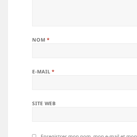
NOM
*
E-MAIL
*
SITE WEB
Enregistrer mon nom, mon e-mail et mon 