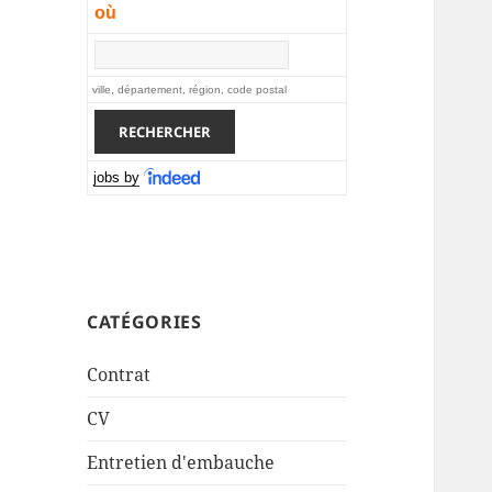
où
ville, département, région, code postal
jobs by
CATÉGORIES
Contrat
CV
Entretien d'embauche