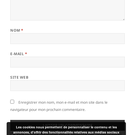
NOM
*
E-MAIL
*
SITE WEB
Enregistrer mon nom, mon e-mail et mon site dans le
navigateur pour mon prochain commentaire.
Les cookies nous permettent de personnaliser le contenu et les
annonces, d'offrir des fonctionnalités relatives aux médias sociaux
Ce site utilise Akismet pour réduire les indésirables.