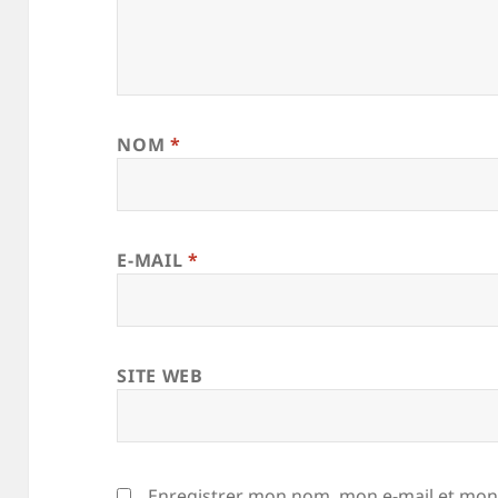
NOM
*
E-MAIL
*
SITE WEB
Enregistrer mon nom, mon e-mail et mon 