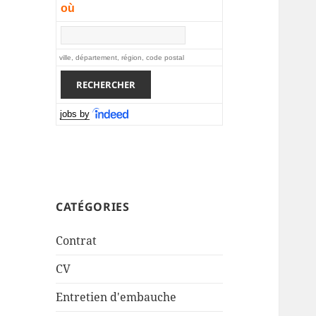
où
ville, département, région, code postal
jobs by
CATÉGORIES
Contrat
CV
Entretien d'embauche