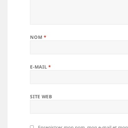
NOM
*
E-MAIL
*
SITE WEB
Enregistrer mon nom, mon e-mail et mon 