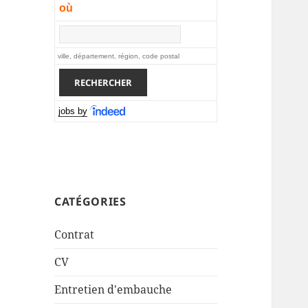
où
ville, département, région, code postal
jobs by
CATÉGORIES
Contrat
CV
Entretien d'embauche