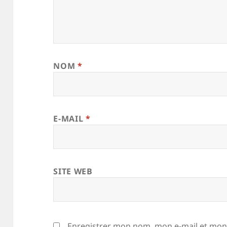
NOM
*
E-MAIL
*
SITE WEB
Enregistrer mon nom, mon e-mail et mon 