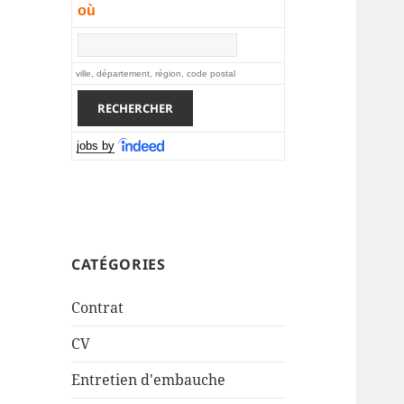
où
ville, département, région, code postal
jobs by
CATÉGORIES
Contrat
CV
Entretien d'embauche