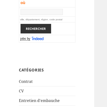
où
ville, département, région, code postal
jobs by
CATÉGORIES
Contrat
CV
Entretien d'embauche