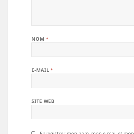
NOM
*
E-MAIL
*
SITE WEB
Enregistrer mon nom, mon e-mail et mon 