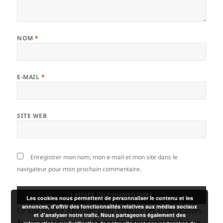
NOM
*
E-MAIL
*
SITE WEB
Enregistrer mon nom, mon e-mail et mon site dans le
navigateur pour mon prochain commentaire.
Les cookies nous permettent de personnaliser le contenu et les
annonces, d'offrir des fonctionnalités relatives aux médias sociaux
Ce site utilise Akismet pour réduire les indésirables.
et d'analyser notre trafic. Nous partageons également des
En savoir plus sur la façon dont les données de vos