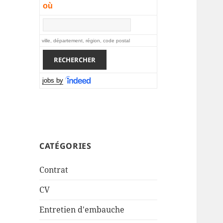
où
ville, département, région, code postal
jobs by
CATÉGORIES
Contrat
CV
Entretien d'embauche