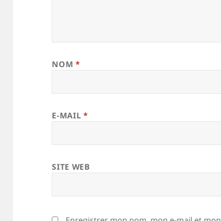
NOM
*
E-MAIL
*
SITE WEB
Enregistrer mon nom, mon e-mail et mon 