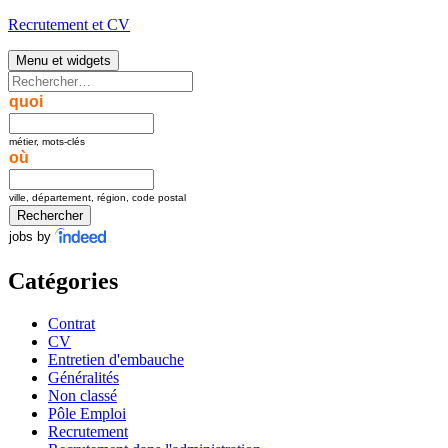
Aller
Recrutement et CV
au
contenu
Menu et widgets
Rechercher :
quoi
métier, mots-clés
où
ville, département, région, code postal
jobs by
Catégories
Contrat
CV
Entretien d'embauche
Généralités
Non classé
Pôle Emploi
Recrutement