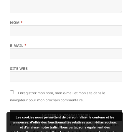
NOM
*
E-MAIL
*
SITE WEB
Enregistrer mon nom, mon e-mail et mon site dans le
navigateur pour mon prochain commentaire.
Les cookies nous permettent de personnaliser le contenu et les
annonces, d'offrir des fonctionnalités relatives aux médias sociaux
Ce site utilise Akismet pour réduire les indésirables.
et d'analyser notre trafic. Nous partageons également des
En savoir plus sur la façon dont les données de vos