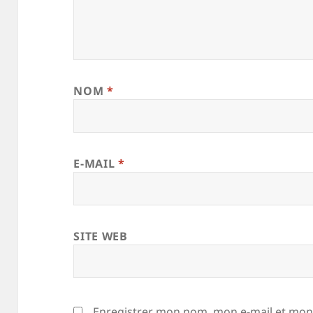
NOM
*
E-MAIL
*
SITE WEB
Enregistrer mon nom, mon e-mail et mon 