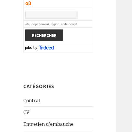
où
ville, département, région, code postal
jobs by
CATÉGORIES
Contrat
CV
Entretien d'embauche