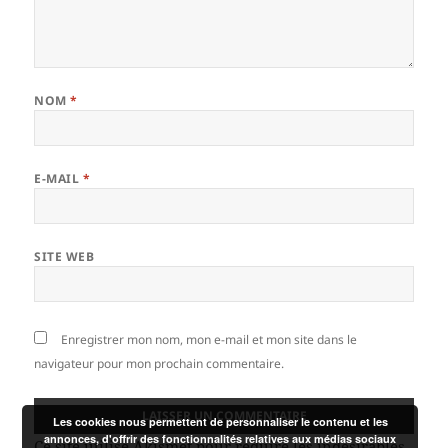
NOM
*
E-MAIL
*
SITE WEB
Enregistrer mon nom, mon e-mail et mon site dans le
navigateur pour mon prochain commentaire.
Les cookies nous permettent de personnaliser le contenu et les
annonces, d'offrir des fonctionnalités relatives aux médias sociaux
Ce site utilise Akismet pour réduire les indésirables.